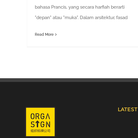
bahasa Prancis, yang secara harfiah berarti
"depan" atau "muka". Dalam arsitektur, fasad
Read More
LATES