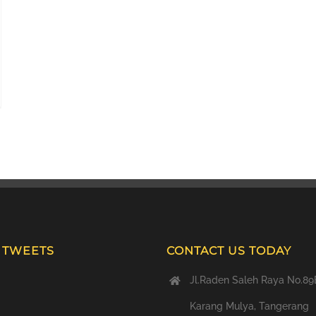
T TWEETS
CONTACT US TODAY
Jl.Raden Saleh Raya No.89
Karang Mulya, Tangerang