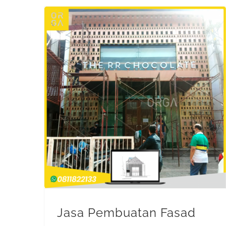
Jasa Pembuatan Fasad (Facade Contractor)
Jasa Pembuatan Fasad