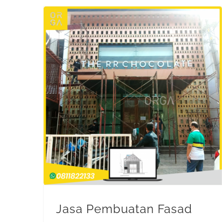
Jasa Pembuatan Fasad (Facade Contractor)
Jasa Pembuatan Fasad