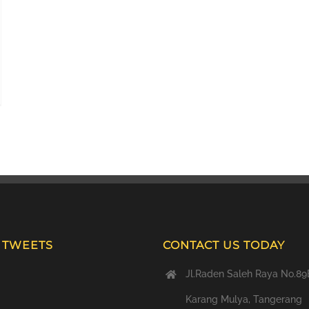
T TWEETS
CONTACT US TODAY
Jl.Raden Saleh Raya No.89
Karang Mulya, Tangerang