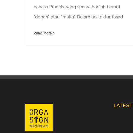
bahasa Prancis, yang secara harfiah berarti
"depan" atau "muka". Dalam arsitektur, fasad
Read More
LATES