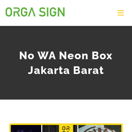
Skip
to
Tog
Nav
content
HOME
No WA Neon Box
PELAYANAN
Jakarta Barat
PORTFOLIO
TEAM
ARTIKEL
MINTA PENAWARAN