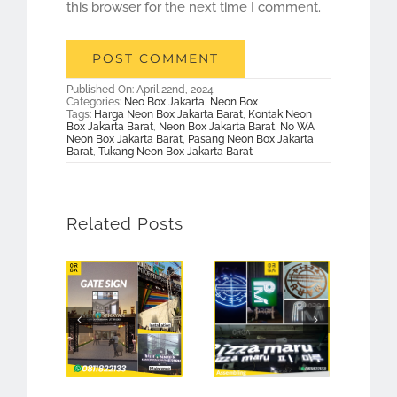
this browser for the next time I comment.
Published On: April 22nd, 2024
Categories:
Neo Box Jakarta
,
Neon Box
Tags:
Harga Neon Box Jakarta Barat
,
Kontak Neon
Box Jakarta Barat
,
Neon Box Jakarta Barat
,
No WA
Neon Box Jakarta Barat
,
Pasang Neon Box Jakarta
Barat
,
Tukang Neon Box Jakarta Barat
Related Posts
Jasa Pembuatan Neon Box Jakarta
Neon Box Jakarta Orga Sign
Jasa