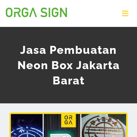
Skip
to
Tog
Nav
content
HOME
Jasa Pembuatan
PELAYANAN
Neon Box Jakarta
PORTFOLIO
Barat
TEAM
ARTIKEL
MINTA PENAWARAN