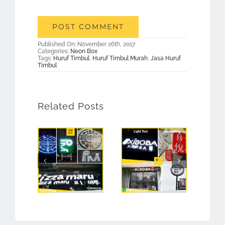
Published On: November 26th, 2017
Categories:
Neon Box
Tags:
Huruf Timbul
,
Huruf Timbul Murah
,
Jasa Huruf
Timbul
Related Posts
Jasa Pembuatan Neon Box Jakarta Barat
Jasa Pembuatan Neon Box
Jasa Pemb