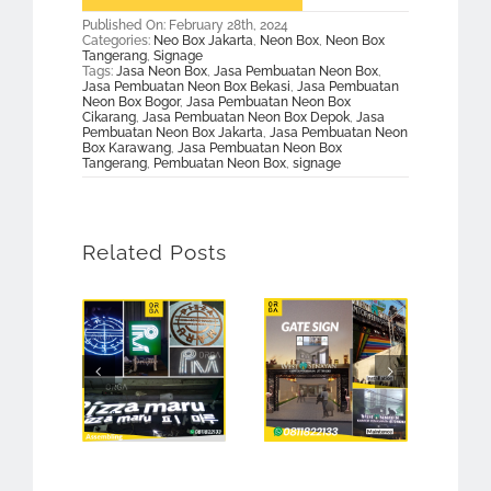
Published On: February 28th, 2024
Categories:
Neo Box Jakarta
,
Neon Box
,
Neon Box
Tangerang
,
Signage
Tags:
Jasa Neon Box
,
Jasa Pembuatan Neon Box
,
Jasa Pembuatan Neon Box Bekasi
,
Jasa Pembuatan
Neon Box Bogor
,
Jasa Pembuatan Neon Box
Cikarang
,
Jasa Pembuatan Neon Box Depok
,
Jasa
Pembuatan Neon Box Jakarta
,
Jasa Pembuatan Neon
Box Karawang
,
Jasa Pembuatan Neon Box
Tangerang
,
Pembuatan Neon Box
,
signage
Related Posts
Jasa Pembuatan Neon Box Jakarta Barat
Jasa Pembuatan Neon Box Jakarta
Neon 